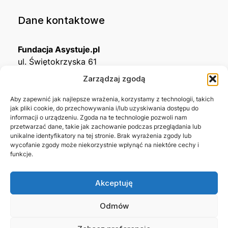
Dane kontaktowe
Fundacja Asystuje.pl
ul. Świętokrzyska 61
32-650 Kęty
Zarządzaj zgodą
KRS
0001215994
Aby zapewnić jak najlepsze wrażenia, korzystamy z technologii, takich
jak pliki cookie, do przechowywania i/lub uzyskiwania dostępu do
NIP
5492488380
informacji o urządzeniu. Zgoda na te technologie pozwoli nam
REGON
543667703
przetwarzać dane, takie jak zachowanie podczas przeglądania lub
unikalne identyfikatory na tej stronie. Brak wyrażenia zgody lub
wycofanie zgody może niekorzystnie wpłynąć na niektóre cechy i
Nr konta bankowego
funkcje.
45 1140 2004 0000 3302 8638 3467
Akceptuję
Skontaktuj się z nami →
Odmów