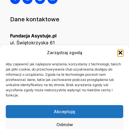
Dane kontaktowe
Fundacja Asystuje.pl
ul. Świętokrzyska 61
32-650 Kęty
Zarządzaj zgodą
KRS
0001215994
Aby zapewnić jak najlepsze wrażenia, korzystamy z technologii, takich
jak pliki cookie, do przechowywania i/lub uzyskiwania dostępu do
NIP
5492488380
informacji o urządzeniu. Zgoda na te technologie pozwoli nam
REGON
543667703
przetwarzać dane, takie jak zachowanie podczas przeglądania lub
unikalne identyfikatory na tej stronie. Brak wyrażenia zgody lub
wycofanie zgody może niekorzystnie wpłynąć na niektóre cechy i
Nr konta bankowego
funkcje.
45 1140 2004 0000 3302 8638 3467
Akceptuję
Skontaktuj się z nami →
Odmów