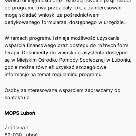
swoich umiejętności oraz realizacji swoich pasji. Nabór
do programu ⁢trwa przez cały rok, a zainteresowani
mogą składać wnioski ⁣za ⁢pośrednictwem
dedykowanego formularza, dostępnego⁢ w urzędzie.
W ramach programu istnieje możliwość uzyskania
wsparcia⁢ finansowego oraz ‌dostępu do ⁤różnych‍ form
terapii. Dokumenty do wniosku‍ o asystenta‌ dostępne
są w​ Miejskim Ośrodku Pomocy ⁤Społecznej‍ w Luboniu,
gdzie można ⁤również uzyskać szczegółowe
informacje na temat regulaminu programu.
Osoby zainteresowane wsparciem zapraszamy do
⁣kontaktu z:
MOPS Luboń
Źródlana 1 ⁢
62-030 Luboń