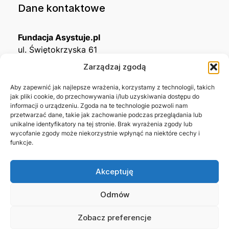
Dane kontaktowe
Fundacja Asystuje.pl
ul. Świętokrzyska 61
32-650 Kęty
Zarządzaj zgodą
KRS
0001215994
Aby zapewnić jak najlepsze wrażenia, korzystamy z technologii, takich
jak pliki cookie, do przechowywania i/lub uzyskiwania dostępu do
NIP
5492488380
informacji o urządzeniu. Zgoda na te technologie pozwoli nam
REGON
543667703
przetwarzać dane, takie jak zachowanie podczas przeglądania lub
unikalne identyfikatory na tej stronie. Brak wyrażenia zgody lub
wycofanie zgody może niekorzystnie wpłynąć na niektóre cechy i
Nr konta bankowego
funkcje.
45 1140 2004 0000 3302 8638 3467
Akceptuję
Skontaktuj się z nami →
Odmów
Zobacz preferencje