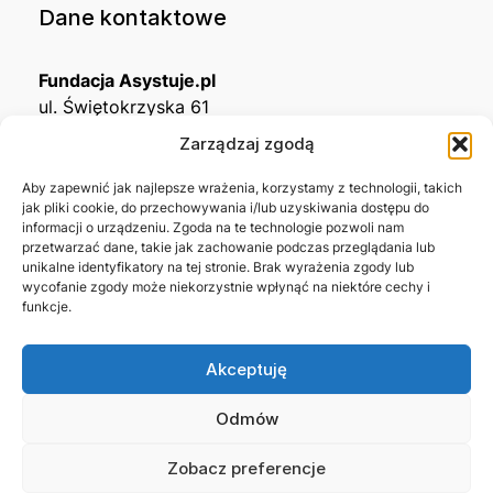
Dane kontaktowe
Fundacja Asystuje.pl
ul. Świętokrzyska 61
32-650 Kęty
Zarządzaj zgodą
KRS
0001215994
Aby zapewnić jak najlepsze wrażenia, korzystamy z technologii, takich
jak pliki cookie, do przechowywania i/lub uzyskiwania dostępu do
NIP
5492488380
informacji o urządzeniu. Zgoda na te technologie pozwoli nam
REGON
543667703
przetwarzać dane, takie jak zachowanie podczas przeglądania lub
unikalne identyfikatory na tej stronie. Brak wyrażenia zgody lub
wycofanie zgody może niekorzystnie wpłynąć na niektóre cechy i
Nr konta bankowego
funkcje.
45 1140 2004 0000 3302 8638 3467
Akceptuję
Skontaktuj się z nami →
Odmów
Zobacz preferencje