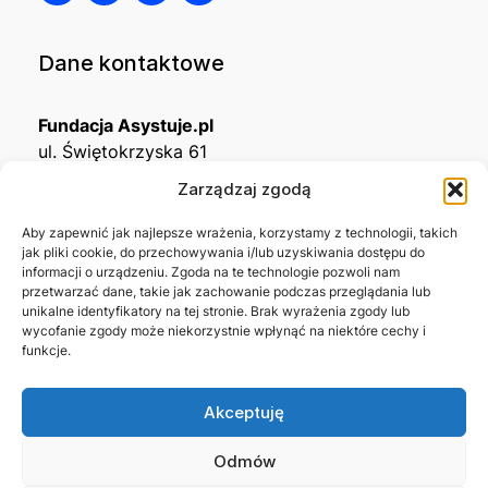
Dane kontaktowe
Fundacja Asystuje.pl
ul. Świętokrzyska 61
32-650 Kęty
Zarządzaj zgodą
KRS
0001215994
Aby zapewnić jak najlepsze wrażenia, korzystamy z technologii, takich
jak pliki cookie, do przechowywania i/lub uzyskiwania dostępu do
NIP
5492488380
informacji o urządzeniu. Zgoda na te technologie pozwoli nam
REGON
543667703
przetwarzać dane, takie jak zachowanie podczas przeglądania lub
unikalne identyfikatory na tej stronie. Brak wyrażenia zgody lub
wycofanie zgody może niekorzystnie wpłynąć na niektóre cechy i
Nr konta bankowego
funkcje.
45 1140 2004 0000 3302 8638 3467
Akceptuję
Skontaktuj się z nami →
Odmów