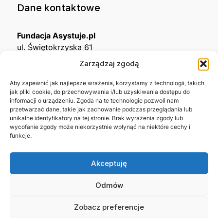
Dane kontaktowe
Fundacja Asystuje.pl
ul. Świętokrzyska 61
32-650 Kęty
Zarządzaj zgodą
KRS
0001215994
Aby zapewnić jak najlepsze wrażenia, korzystamy z technologii, takich
jak pliki cookie, do przechowywania i/lub uzyskiwania dostępu do
NIP
5492488380
informacji o urządzeniu. Zgoda na te technologie pozwoli nam
REGON
543667703
przetwarzać dane, takie jak zachowanie podczas przeglądania lub
unikalne identyfikatory na tej stronie. Brak wyrażenia zgody lub
wycofanie zgody może niekorzystnie wpłynąć na niektóre cechy i
Nr konta bankowego
funkcje.
45 1140 2004 0000 3302 8638 3467
Akceptuję
Skontaktuj się z nami →
Odmów
Zobacz preferencje