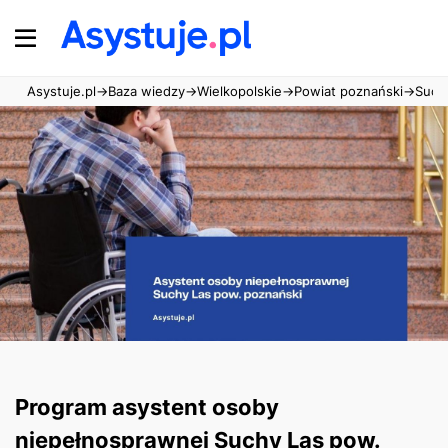
Asystuje.pl
→
Baza wiedzy
→
Wielkopolskie
→
Powiat poznański
→
Such
Program asystent osoby
niepełnosprawnej Suchy Las pow.