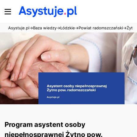
Asystuje.pl
→
Baza wiedzy
→
Łódzkie
→
Powiat radomszczański
→
Żytn
Program asystent osoby
niepełnosprawnej Żytno pow.