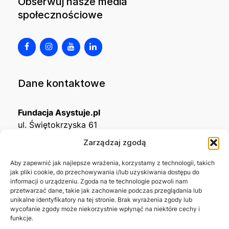
Obserwuj nasze media
społecznościowe
Dane kontaktowe
Fundacja Asystuje.pl
ul. Świętokrzyska 61
32-650 Kęty
Zarządzaj zgodą
KRS
0001215994
Aby zapewnić jak najlepsze wrażenia, korzystamy z technologii, takich
jak pliki cookie, do przechowywania i/lub uzyskiwania dostępu do
NIP
5492488380
informacji o urządzeniu. Zgoda na te technologie pozwoli nam
REGON
543667703
przetwarzać dane, takie jak zachowanie podczas przeglądania lub
unikalne identyfikatory na tej stronie. Brak wyrażenia zgody lub
wycofanie zgody może niekorzystnie wpłynąć na niektóre cechy i
Nr konta bankowego
funkcje.
45 1140 2004 0000 3302 8638 3467