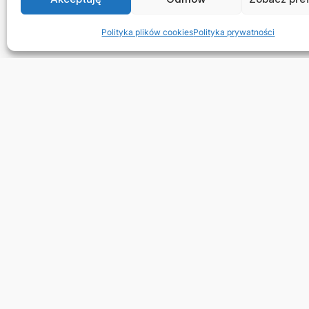
Polityka plików cookies
Polityka prywatności
Stro
Nasza 
Jedyna w Polsce całkowicie
Poma
darmowa platforma, która
pomaga osobom