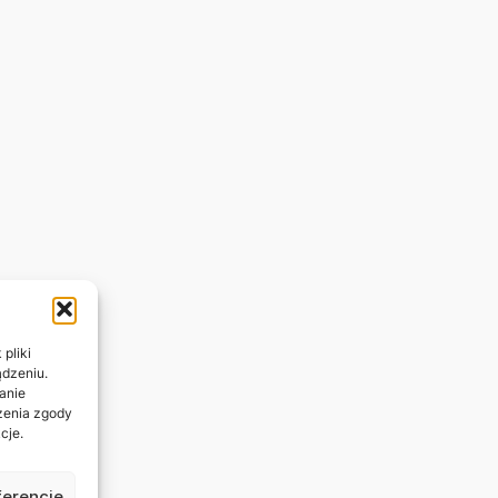
pliki
ądzeniu.
anie
ażenia zgody
cje.
ferencje