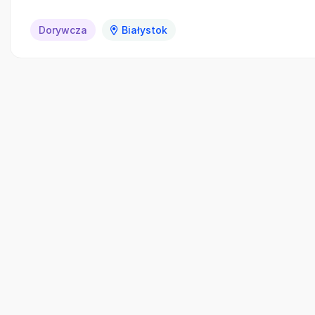
Dorywcza
Białystok