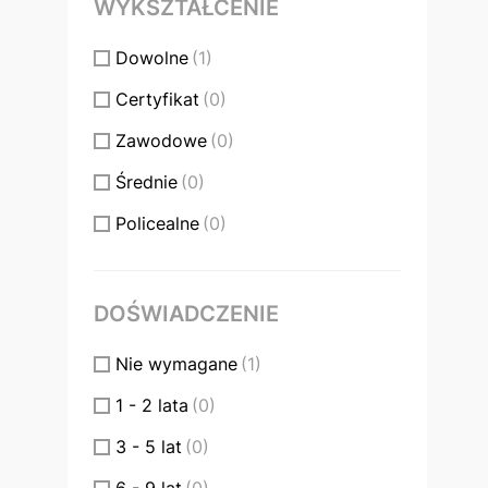
Przygotowywanie posiłków
(0)
WYKSZTAŁCENIE
Przypominanie o lekach
(0)
Dowolne
(1)
Wsparcie w wyjazdach
(0)
Certyfikat
(0)
Zawodowe
(0)
Średnie
(0)
Policealne
(0)
Wyższe
(0)
DOŚWIADCZENIE
Nie wymagane
(1)
1 - 2 lata
(0)
3 - 5 lat
(0)