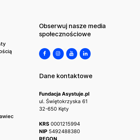
Obserwuj nasze media
społecznościowe
sty
ością
Dane kontaktowe
Fundacja Asystuje.pl
ul. Świętokrzyska 61
32-650 Kęty
ławiec
KRS
0001215994
NIP
5492488380
REGON