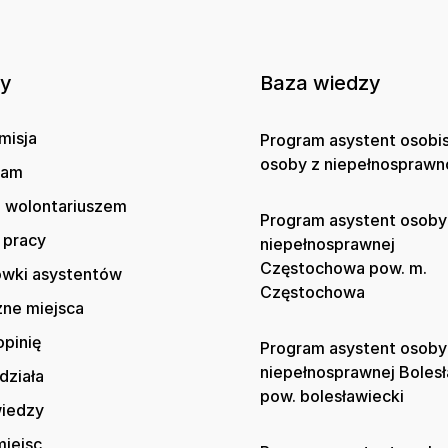
ny
Baza wiedzy
misja
Program asystent osobi
osoby z niepełnosprawn
gam
 wolontariuszem
Program asystent osoby
 pracy
niepełnosprawnej
Częstochowa pow. m.
wki asystentów
Częstochowa
zne miejsca
opinię
Program asystent osoby
niepełnosprawnej Boles
działa
pow. bolesławiecki
wiedzy
iejsc