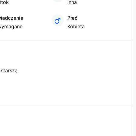
stok
Inna
iadczenie
Płeć
Wymagane
Kobieta
 starszą