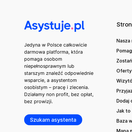
Stro
Nasza 
Jedyna w Polsce całkowicie
Poma
darmowa platforma, która
pomaga osobom
Zostań
niepełnosprawnym lub
Oferty
starszym znaleźć odpowiednie
wsparcie, a asystentom
Wizytó
osobistym – pracę i zlecenia.
Przyja
Działamy non profit, bez opłat,
Dodaj 
bez prowizji.
Jak to 
Szukam asystenta
Baza 
Mapa m