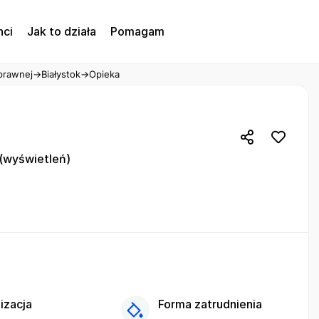
nci
Jak to działa
Pomagam
prawnej
→
Białystok
→
Opieka
(wyświetleń)
izacja
Forma zatrudnienia