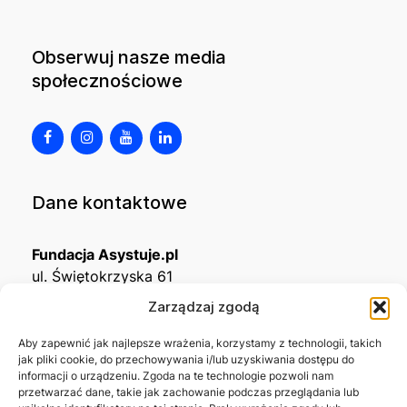
Obserwuj nasze media
społecznościowe
Dane kontaktowe
Fundacja Asystuje.pl
ul. Świętokrzyska 61
32-650 Kęty
Zarządzaj zgodą
KRS
0001215994
Aby zapewnić jak najlepsze wrażenia, korzystamy z technologii, takich
jak pliki cookie, do przechowywania i/lub uzyskiwania dostępu do
NIP
5492488380
informacji o urządzeniu. Zgoda na te technologie pozwoli nam
REGON
543667703
przetwarzać dane, takie jak zachowanie podczas przeglądania lub