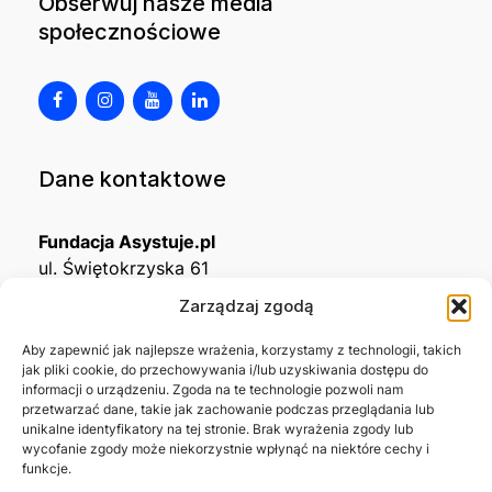
Obserwuj nasze media
społecznościowe
Dane kontaktowe
Fundacja Asystuje.pl
ul. Świętokrzyska 61
32-650 Kęty
Zarządzaj zgodą
KRS
0001215994
Aby zapewnić jak najlepsze wrażenia, korzystamy z technologii, takich
jak pliki cookie, do przechowywania i/lub uzyskiwania dostępu do
NIP
5492488380
informacji o urządzeniu. Zgoda na te technologie pozwoli nam
REGON
543667703
przetwarzać dane, takie jak zachowanie podczas przeglądania lub
unikalne identyfikatory na tej stronie. Brak wyrażenia zgody lub
wycofanie zgody może niekorzystnie wpłynąć na niektóre cechy i
Nr konta bankowego
funkcje.
45 1140 2004 0000 3302 8638 3467