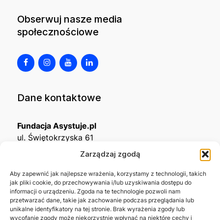
Obserwuj nasze media
społecznościowe
Dane kontaktowe
Fundacja Asystuje.pl
ul. Świętokrzyska 61
32-650 Kęty
Zarządzaj zgodą
KRS
0001215994
Aby zapewnić jak najlepsze wrażenia, korzystamy z technologii, takich
jak pliki cookie, do przechowywania i/lub uzyskiwania dostępu do
NIP
5492488380
informacji o urządzeniu. Zgoda na te technologie pozwoli nam
REGON
543667703
przetwarzać dane, takie jak zachowanie podczas przeglądania lub
unikalne identyfikatory na tej stronie. Brak wyrażenia zgody lub
wycofanie zgody może niekorzystnie wpłynąć na niektóre cechy i