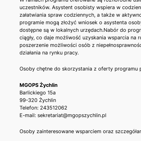
uczestników. Asystent osobisty wspiera w codzien
załatwiania spraw codziennych, a także ‌w akty
programie ‌mogą ‍złożyć‌ wniosek o asystenta oso
dostępne są w ⁢lokalnych urzędach.Nabór‌ do ‍pr
⁢ciągły, co daje możliwość uzyskania wsparcia na 
poszerzenie możliwości ⁤osób ‌z niepełnosprawnośc
działania na rynku pracy.
Osoby chętne‍ do skorzystania z‍ oferty programu
MGOPS‌ Żychlin
Barlickiego 15a
99-320 Żychlin
Telefon:⁣ 243512062
E-mail: sekretariat@mgopszychlin.pl‌
Osoby zainteresowane wsparciem oraz szczegółami