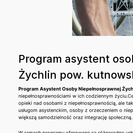
Program asystent oso
Żychlin pow. kutnows
Program Asystent Osoby Niepełnosprawnej Żych
niepełnosprawnościami⁤ w ich‌ codziennym życiu.C
opieki nad osobami z niepełnosprawnością, ale ‍ta
usługom asystenckim, osoby z orzeczeniem o niep
większą samodzielność oraz integrację społeczną.
W ramach programu oferowane są różnorodne usług