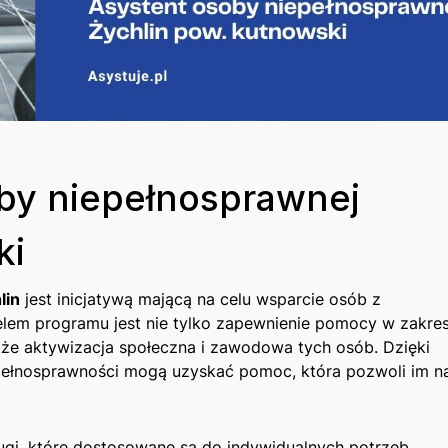
by niepełnosprawnej
ki
lin
jest inicjatywą mającą na celu ‌wsparcie osób z⁢
elem programu jest nie tylko zapewnienie pomocy w zakres
kże aktywizacja ‍społeczna​ i zawodowa tych osób. Dzięki
ełnosprawności mogą uzyskać‍ pomoc, która pozwoli im na
i, które‍ dostosowane są do indywidualnych‌ potrzeb