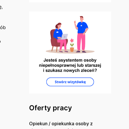
ę,
sób
 ​
Oferty pracy
Opiekun / opiekunka osoby z